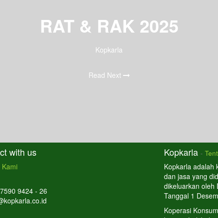
RAT & RAK 2025
Kopkarla
Read Next
t with us
Kopkarla
-
Ten
 Kami
Kopkarla adalah 
dan jasa yang di
dikeluarkan oleh
 7590 9424 - 26
Tanggal 1 Desem
@kopkarla.co.id
Koperasi Konsum