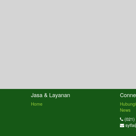
Jasa & Layanan
Connec
Home
Hubungi
News
(021)
syifa